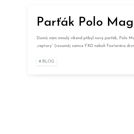
Parťák Polo Mag
Domů nám minulý víkend přibyl nový parťák, Polo M
„raptory“ (rozuměj samce FXD neboli Foxteriéra drsn
BLOG