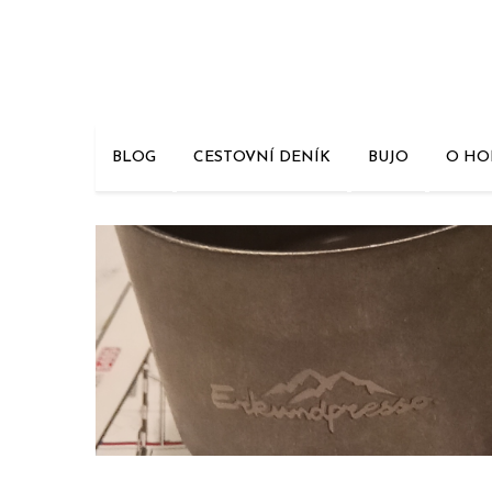
Skip
to
content
BLOG
CESTOVNÍ DENÍK
BUJO
O HO