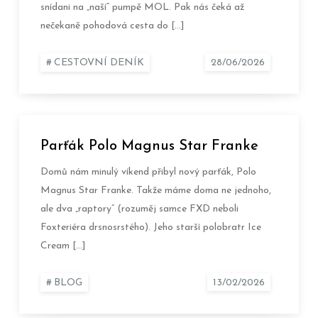
snídani na „naší“ pumpě MOL. Pak nás čeká až
nečekaně pohodová cesta do […]
CESTOVNÍ DENÍK
Parťák Polo Magnus Star Franke
Domů nám minulý víkend přibyl nový parťák, Polo
Magnus Star Franke. Takže máme doma ne jednoho,
ale dva „raptory“ (rozuměj samce FXD neboli
Foxteriéra drsnosrstého). Jeho starší polobratr Ice
Cream […]
BLOG