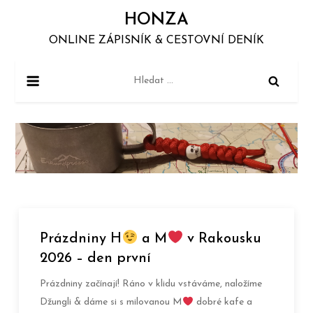
Skip
HONZA
to
ONLINE ZÁPISNÍK & CESTOVNÍ DENÍK
content
Vyhledávání
Prázdniny H
a M
v Rakousku
2026 – den první
Prázdniny začínají! Ráno v klidu vstáváme, naložíme
Džungli & dáme si s milovanou M
dobré kafe a